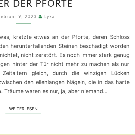
ER DER PFORTE
DER
PFORTE
Februar 9, 2023
Lyka
was, kratzte etwas an der Pforte, deren Schloss
 den herunterfallenden Steinen beschädigt worden
rnichtet, nicht zerstört. Es noch immer stark genug
en hinter der Tür nicht mehr zu machen als nur
Zeitaltern gleich, durch die winzigen Lücken
wischen den ellenlangen Nägeln, die in das harte
. Träume waren es nur, ja, aber niemand…
WEITERLESEN
WEITERLESEN