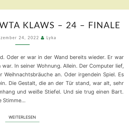
DAS
WTA KLAWS – 24 – FINALE
TOR
DES
zember 24, 2022
Lyka
SAWTA
KLAWS
. Oder er war in der Wand bereits wieder. Er war
–
ar. In seiner Wohnung. Allein. Der Computer lief,
24
r Weihnachtsbräuche an. Oder irgendein Spiel. Es
–
in. Die Gestalt, die an der Tür stand, war alt, sehr
FINALE
mhang und weiße Stiefel. Und sie trug einen Bart.
ine Stimme…
WEITERLESEN
WEITERLESEN