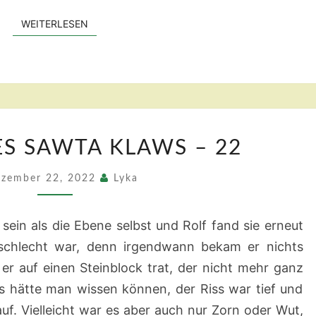
WEITERLESEN
WEITERLESEN
DAS
ES SAWTA KLAWS – 22
TOR
DES
zember 22, 2022
Lyka
SAWTA
KLAWS
sein als die Ebene selbst und Rolf fand sie erneut
–
 schlecht war, denn irgendwann bekam er nichts
22
er auf einen Steinblock trat, der nicht mehr ganz
as hätte man wissen können, der Riss war tief und
auf. Vielleicht war es aber auch nur Zorn oder Wut,