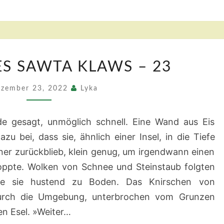
DAS
ES SAWTA KLAWS – 23
TOR
DES
zember 23, 2022
Lyka
SAWTA
KLAWS
nde gesagt, unmöglich schnell. Eine Wand aus Eis
–
zu bei, dass sie, ähnlich einer Insel, in die Tiefe
23
ner zurückblieb, klein genug, um irgendwann einen
toppte. Wolken von Schnee und Steinstaub folgten
chte sie hustend zu Boden. Das Knirschen von
durch die Umgebung, unterbrochen vom Grunzen
en Esel. »Weiter…