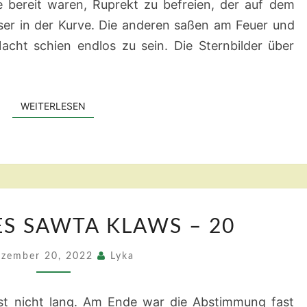
ie bereit waren, Ruprekt zu befreien, der auf dem
ser in der Kurve. Die anderen saßen am Feuer und
acht schien endlos zu sein. Die Sternbilder über
WEITERLESEN
WEITERLESEN
DAS
ES SAWTA KLAWS – 20
TOR
DES
zember 20, 2022
Lyka
SAWTA
KLAWS
dest nicht lang. Am Ende war die Abstimmung fast