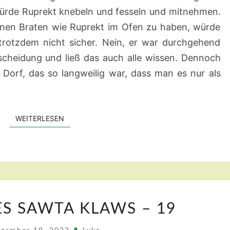
–
 würde Ruprekt knebeln und fesseln und mitnehmen.
20
inen Braten wie Ruprekt im Ofen zu haben, würde
 trotzdem nicht sicher. Nein, er war durchgehend
tscheidung und ließ das auch alle wissen. Dennoch
 Dorf, das so langweilig war, dass man es nur als
WEITERLESEN
WEITERLESEN
DAS
ES SAWTA KLAWS – 19
TOR
DES