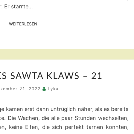
. Er starrte…
WEITERLESEN
WEITERLESEN
DAS
ES SAWTA KLAWS – 21
TOR
DES
zember 21, 2022
Lyka
SAWTA
KLAWS
e kamen erst dann untrüglich näher, als es bereits
–
te. Die Wachen, die alle paar Stunden wechselten,
21
n, keine Elfen, die sich perfekt tarnen konnten,