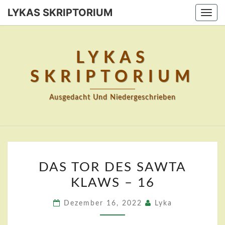
Skip
LYKAS SKRIPTORIUM
Togg
to
navi
content
LYKAS
SKRIPTORIUM
Ausgedacht Und Niedergeschrieben
DAS
DAS TOR DES SAWTA
TOR
KLAWS – 16
DES
SAWTA
Dezember 16, 2022
Lyka
KLAWS
–