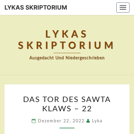
Skip
LYKAS SKRIPTORIUM
Togg
to
navi
content
LYKAS
SKRIPTORIUM
Ausgedacht Und Niedergeschrieben
DAS
DAS TOR DES SAWTA
TOR
KLAWS – 22
DES
SAWTA
Dezember 22, 2022
Lyka
KLAWS
–