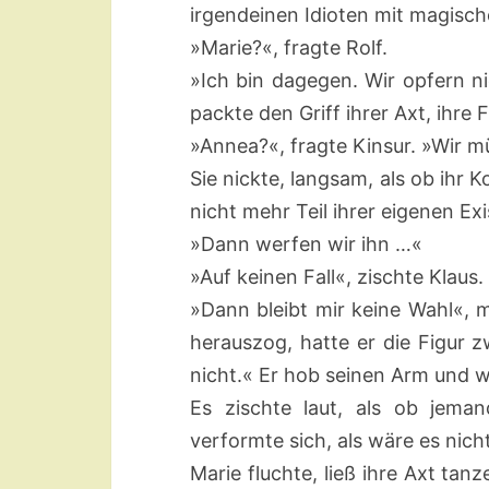
irgendeinen Idioten mit magisc
»Marie?«, fragte Rolf.
»Ich bin dagegen. Wir opfern ni
packte den Griff ihrer Axt, ihre 
»Annea?«, fragte Kinsur. »Wir m
Sie nickte, langsam, als ob ihr 
nicht mehr Teil ihrer eigenen Ex
»Dann werfen wir ihn …«
»Auf keinen Fall«, zischte Klaus
»Dann bleibt mir keine Wahl«, m
herauszog, hatte er die Figur 
nicht.« Er hob seinen Arm und wa
Es zischte laut, als ob jeman
verformte sich, als wäre es nich
Marie fluchte, ließ ihre Axt ta