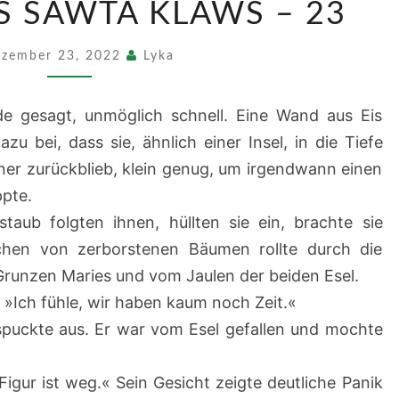
S SAWTA KLAWS – 23
TOR
DES
zember 23, 2022
Lyka
SAWTA
KLAWS
nde gesagt, unmöglich schnell. Eine Wand aus Eis
–
zu bei, dass sie, ähnlich einer Insel, in die Tiefe
23
ner zurückblieb, klein genug, um irgendwann einen
ppte.
aub folgten ihnen, hüllten sie ein, brachte sie
hen von zerborstenen Bäumen rollte durch die
unzen Maries und vom Jaulen der beiden Esel.
t. »Ich fühle, wir haben kaum noch Zeit.«
spuckte aus. Er war vom Esel gefallen und mochte
 Figur ist weg.« Sein Gesicht zeigte deutliche Panik