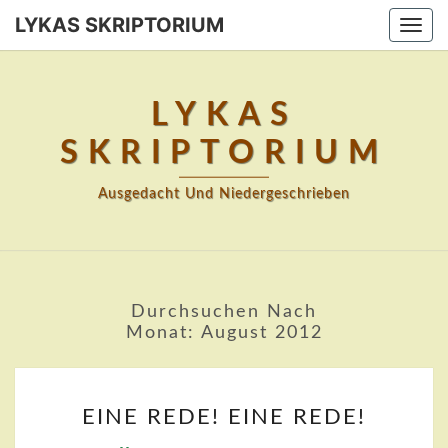
Skip
LYKAS SKRIPTORIUM
Togg
to
navi
content
LYKAS
SKRIPTORIUM
Ausgedacht Und Niedergeschrieben
Durchsuchen Nach
Monat:
August 2012
EINE
EINE REDE! EINE REDE!
REDE!