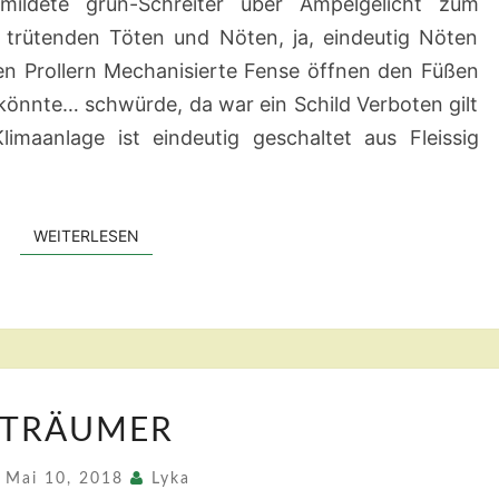
gemildete grün-Schreiter über Ampelgelicht zum
n trütenden Töten und Nöten, ja, eindeutig Nöten
ren Prollern Mechanisierte Fense öffnen den Füßen
 könnte… schwürde, da war ein Schild Verboten gilt
Klimaanlage ist eindeutig geschaltet aus Fleissig
WEITERLESEN
WEITERLESEN
TRÄUMER
TRÄUMER
Mai 10, 2018
Lyka