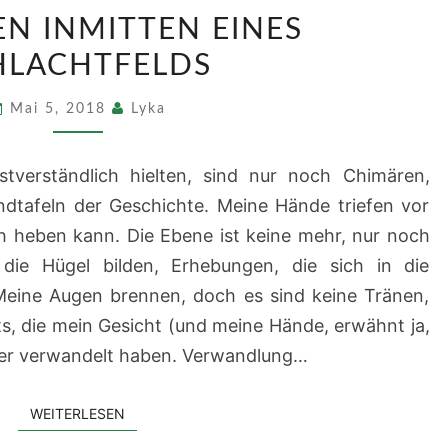
GEDANKEN
N INMITTEN EINES
INMITTEN
HLACHTFELDS
EINES
SCHLACHTFELDS
Mai 5, 2018
Lyka
bstverständlich hielten, sind nur noch Chimären,
dtafeln der Geschichte. Meine Hände triefen vor
ch heben kann. Die Ebene ist keine mehr, nur noch
 die Hügel bilden, Erhebungen, die sich in die
Meine Augen brennen, doch es sind keine Tränen,
ts, die mein Gesicht (und meine Hände, erwähnt ja,
zer verwandelt haben. Verwandlung…
WEITERLESEN
WEITERLESEN