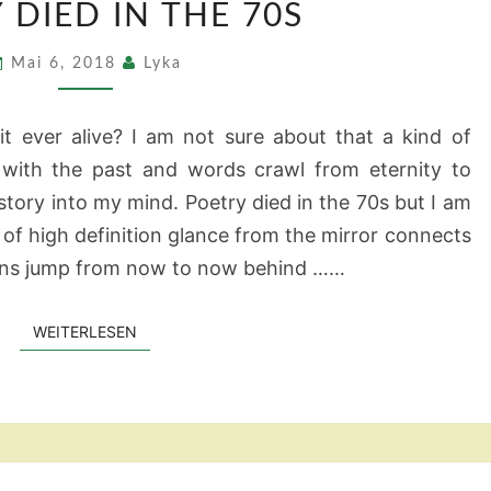
 DIED IN THE 70S
DIED
IN
Mai 6, 2018
Lyka
THE
70S
it ever alive? I am not sure about that a kind of
with the past and words crawl from eternity to
istory into my mind. Poetry died in the 70s but I am
ind of high definition glance from the mirror connects
ons jump from now to now behind ……
WEITERLESEN
WEITERLESEN