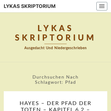
Skip
LYKAS SKRIPTORIUM
Togg
to
navi
content
LYKAS
SKRIPTORIUM
Ausgedacht Und Niedergeschrieben
Durchsuchen Nach
Schlagwort:
Pfad
HAYES
HAYES – DER PFAD DER
–
TOTEN – KAPITEL 6.2 –