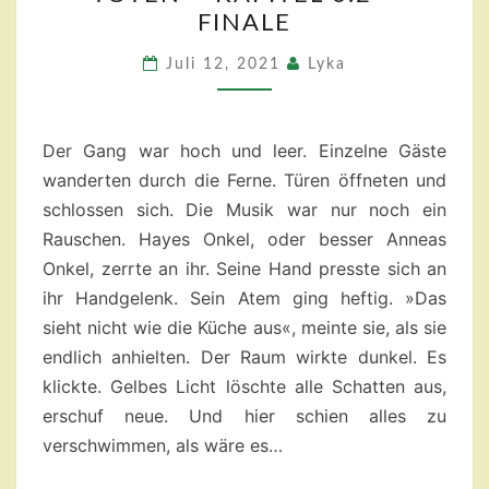
DER
FINALE
PFAD
DER
Juli 12, 2021
Lyka
TOTEN
–
KAPITEL
Der Gang war hoch und leer. Einzelne Gäste
6.2
wanderten durch die Ferne. Türen öffneten und
–
schlossen sich. Die Musik war nur noch ein
FINALE
Rauschen. Hayes Onkel, oder besser Anneas
Onkel, zerrte an ihr. Seine Hand presste sich an
ihr Handgelenk. Sein Atem ging heftig. »Das
sieht nicht wie die Küche aus«, meinte sie, als sie
endlich anhielten. Der Raum wirkte dunkel. Es
klickte. Gelbes Licht löschte alle Schatten aus,
erschuf neue. Und hier schien alles zu
verschwimmen, als wäre es…