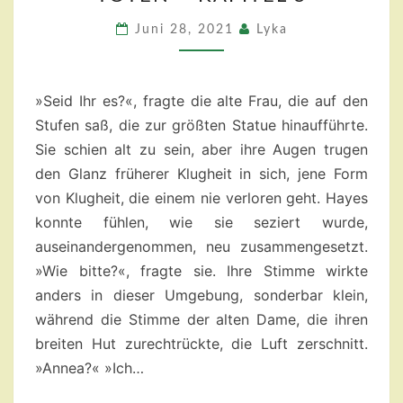
DER
PFAD
Juni 28, 2021
Lyka
DER
TOTEN
–
»Seid Ihr es?«, fragte die alte Frau, die auf den
KAPITEL
Stufen saß, die zur größten Statue hinaufführte.
5
Sie schien alt zu sein, aber ihre Augen trugen
den Glanz früherer Klugheit in sich, jene Form
von Klugheit, die einem nie verloren geht. Hayes
konnte fühlen, wie sie seziert wurde,
auseinandergenommen, neu zusammengesetzt.
»Wie bitte?«, fragte sie. Ihre Stimme wirkte
anders in dieser Umgebung, sonderbar klein,
während die Stimme der alten Dame, die ihren
breiten Hut zurechtrückte, die Luft zerschnitt.
»Annea?« »Ich…