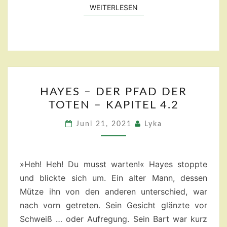
WEITERLESEN
WEITERLESEN
HAYES
HAYES – DER PFAD DER
–
TOTEN – KAPITEL 4.2
DER
PFAD
Juni 21, 2021
Lyka
DER
TOTEN
–
»Heh! Heh! Du musst warten!« Hayes stoppte
KAPITEL
und blickte sich um. Ein alter Mann, dessen
4.2
Mütze ihn von den anderen unterschied, war
nach vorn getreten. Sein Gesicht glänzte vor
Schweiß … oder Aufregung. Sein Bart war kurz