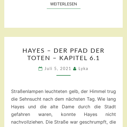
WEITERLESEN
WEITERLESEN
HAYES
HAYES – DER PFAD DER
–
TOTEN – KAPITEL 6.1
DER
PFAD
Juli 5, 2021
Lyka
DER
TOTEN
–
Straßenlampen leuchteten gelb, der Himmel trug
KAPITEL
die Sehnsucht nach dem nächsten Tag. Wie lang
6.1
Hayes und die alte Dame durch die Stadt
gefahren waren, konnte Hayes nicht
nachvollziehen. Die Straße war geschrumpft, die