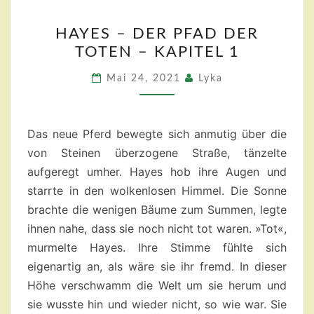
HAYES
HAYES – DER PFAD DER
–
TOTEN – KAPITEL 1
DER
PFAD
Mai 24, 2021
Lyka
DER
TOTEN
–
Das neue Pferd bewegte sich anmutig über die
KAPITEL
von Steinen überzogene Straße, tänzelte
1
aufgeregt umher. Hayes hob ihre Augen und
starrte in den wolkenlosen Himmel. Die Sonne
brachte die wenigen Bäume zum Summen, legte
ihnen nahe, dass sie noch nicht tot waren. »Tot«,
murmelte Hayes. Ihre Stimme fühlte sich
eigenartig an, als wäre sie ihr fremd. In dieser
Höhe verschwamm die Welt um sie herum und
sie wusste hin und wieder nicht, so wie war. Sie