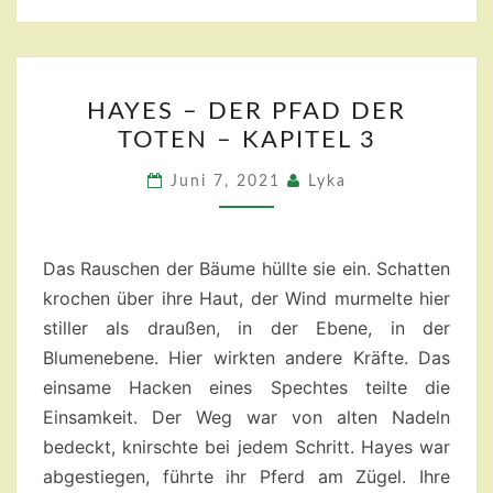
HAYES
HAYES – DER PFAD DER
–
TOTEN – KAPITEL 3
DER
PFAD
Juni 7, 2021
Lyka
DER
TOTEN
–
Das Rauschen der Bäume hüllte sie ein. Schatten
KAPITEL
krochen über ihre Haut, der Wind murmelte hier
3
stiller als draußen, in der Ebene, in der
Blumenebene. Hier wirkten andere Kräfte. Das
einsame Hacken eines Spechtes teilte die
Einsamkeit. Der Weg war von alten Nadeln
bedeckt, knirschte bei jedem Schritt. Hayes war
abgestiegen, führte ihr Pferd am Zügel. Ihre