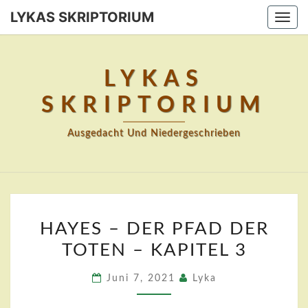
Skip
LYKAS SKRIPTORIUM
Togg
to
navi
content
LYKAS
SKRIPTORIUM
Ausgedacht Und Niedergeschrieben
HAYES
HAYES – DER PFAD DER
–
TOTEN – KAPITEL 3
DER
PFAD
Juni 7, 2021
Lyka
DER
TOTEN