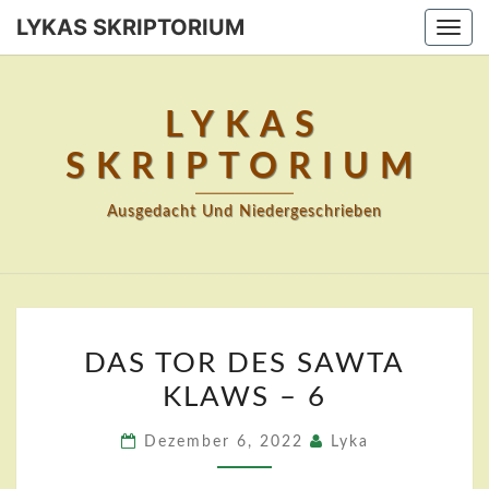
Skip
LYKAS SKRIPTORIUM
Togg
to
navi
content
LYKAS
SKRIPTORIUM
Ausgedacht Und Niedergeschrieben
DAS
DAS TOR DES SAWTA
TOR
KLAWS – 6
DES
SAWTA
Dezember 6, 2022
Lyka
KLAWS
–