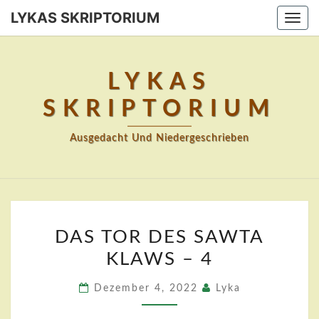
Skip
LYKAS SKRIPTORIUM
Togg
to
navi
content
LYKAS
SKRIPTORIUM
Ausgedacht Und Niedergeschrieben
DAS
DAS TOR DES SAWTA
TOR
KLAWS – 4
DES
SAWTA
Dezember 4, 2022
Lyka
KLAWS
–