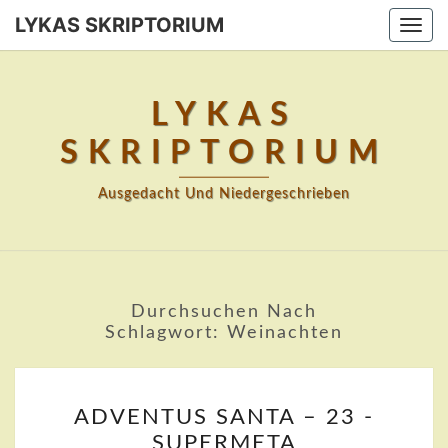
Skip
LYKAS SKRIPTORIUM
Togg
to
navi
content
LYKAS
SKRIPTORIUM
Ausgedacht Und Niedergeschrieben
Durchsuchen Nach
Schlagwort:
Weinachten
ADVENTUS
ADVENTUS SANTA – 23 -
SANTA
SUPERMETA