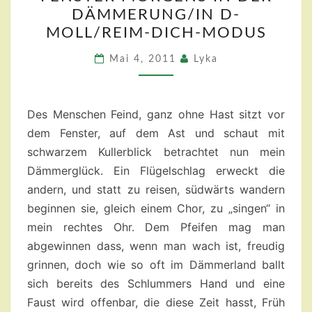
VÖGEL
DÄMMERUNG/IN D-
VOR
MOLL/REIM-DICH-MODUS
DEM
FENSTER
Mai 4, 2011
Lyka
MORGENS
IN
Des Menschen Feind, ganz ohne Hast sitzt vor
DER
dem Fenster, auf dem Ast und schaut mit
DÄMMERUNG/IN
schwarzem Kullerblick betrachtet nun mein
D-
Dämmerglück. Ein Flügelschlag erweckt die
MOLL/REIM-
andern, und statt zu reisen, südwärts wandern
DICH-
beginnen sie, gleich einem Chor, zu „singen“ in
MODUS
mein rechtes Ohr. Dem Pfeifen mag man
abgewinnen dass, wenn man wach ist, freudig
grinnen, doch wie so oft im Dämmerland ballt
sich bereits des Schlummers Hand und eine
Faust wird offenbar, die diese Zeit hasst, Früh