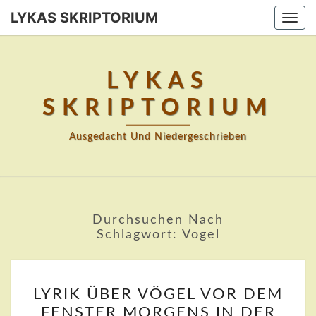
Skip
LYKAS SKRIPTORIUM
Togg
to
navi
content
LYKAS
SKRIPTORIUM
Ausgedacht Und Niedergeschrieben
Durchsuchen Nach
Schlagwort:
Vogel
LYRIK
LYRIK ÜBER VÖGEL VOR DEM
ÜBER
FENSTER MORGENS IN DER