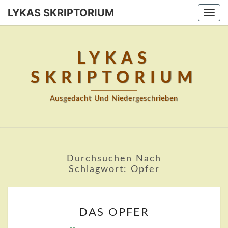
Skip
LYKAS SKRIPTORIUM
Togg
to
navi
content
LYKAS
SKRIPTORIUM
Ausgedacht Und Niedergeschrieben
Durchsuchen Nach
Schlagwort:
Opfer
DAS
DAS OPFER
OPFER