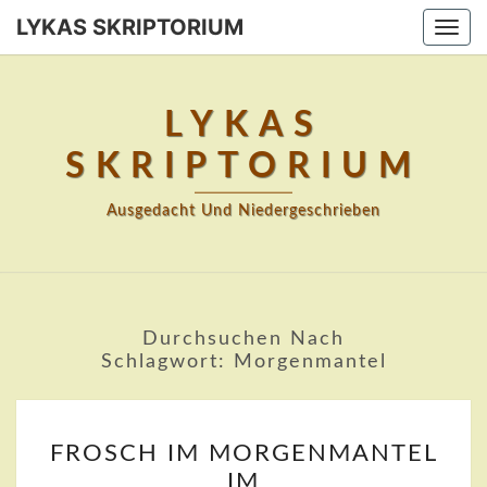
Skip
LYKAS SKRIPTORIUM
Togg
to
navi
content
LYKAS
SKRIPTORIUM
Ausgedacht Und Niedergeschrieben
Durchsuchen Nach
Schlagwort:
Morgenmantel
FROSCH
FROSCH IM MORGENMANTEL
IM
IM