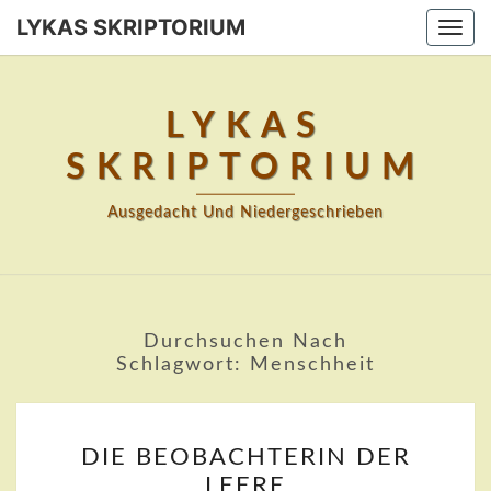
Skip
LYKAS SKRIPTORIUM
Togg
to
navi
content
LYKAS
SKRIPTORIUM
Ausgedacht Und Niedergeschrieben
Durchsuchen Nach
Schlagwort:
Menschheit
DIE
DIE BEOBACHTERIN DER
BEOBACHTERIN
LEERE