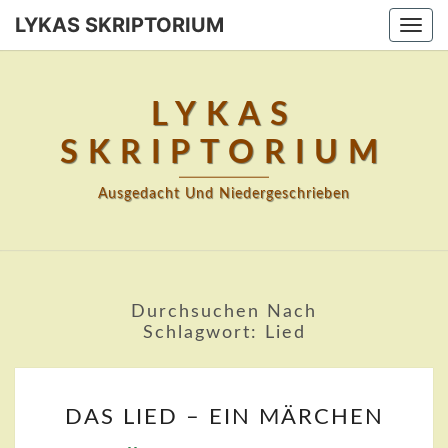
Skip
LYKAS SKRIPTORIUM
Togg
to
navi
content
LYKAS
SKRIPTORIUM
Ausgedacht Und Niedergeschrieben
Durchsuchen Nach
Schlagwort:
Lied
DAS
DAS LIED – EIN MÄRCHEN
LIED