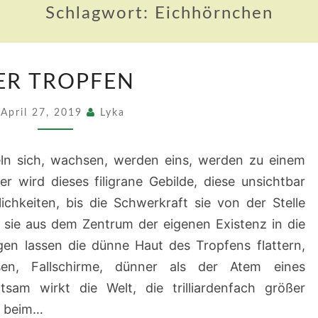
Schlagwort:
Eichhörnchen
DER
ER TROPFEN
TROPFEN
April 27, 2019
Lyka
ln sich, wachsen, werden eins, werden zu einem
 wird dieses filigrane Gebilde, diese unsichtbar
chkeiten, bis die Schwerkraft sie von der Stelle
, sie aus dem Zentrum der eigenen Existenz in die
gen lassen die dünne Haut des Tropfens flattern,
sen, Fallschirme, dünner als der Atem eines
tsam wirkt die Welt, die trilliardenfach größer
rt beim…