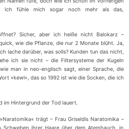
inen Namen rufe, doch wie ich schon im vorherigen
in. Ich fühle mich sogar noch mehr als das,
ffnet? Sicher, aber ich heiße nicht Balokarz –
quick, wie die Pflanze, die nur 2 Monate blüht. Ja,
h lache darüber, was solls? Kunden tun das nicht,
ehe ich sie nicht – die Filtersysteme der Kugeln
wie man in neo-englisch sagt, einer Sprache, die
Wort »kewl«, das so 1992 ist wie die Socken, die ich
 im Hintergrund der Tod lauert.
»Naratomika« trägt – Frau Griseldis Naratomika –
as Schweben ihrer Haare über dem Atemhauch, in