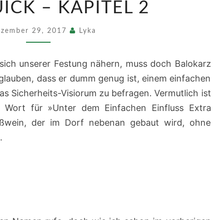
ICK – KAPITEL 2
–
KAPITEL
zember 29, 2017
Lyka
2
 sich unserer Festung nähern, muss doch Balokarz
t glauben, dass er dumm genug ist, einem einfachen
 Sicherheits-Visiorum zu befragen. Vermutlich ist
in Wort für »Unter dem Einfachen Einfluss Extra
eißwein, der im Dorf nebenan gebaut wird, ohne
.