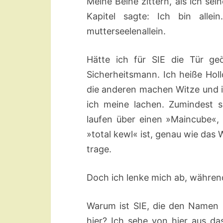
Meine Beine zittern, als ich se
Kapitel sagte: Ich bin alle
mutterseelenallein.
Hätte ich für SIE die Tür geö
Sicherheitsmann. Ich heiße Holl
die anderen machen Witze und ic
ich meine lachen. Zumindest s
laufen über einen »Maincube«, 
»total kewl« ist, genau wie das 
trage.
Doch ich lenke mich ab, während
Warum ist SIE, die den Namen 
hier? Ich sehe von hier aus d