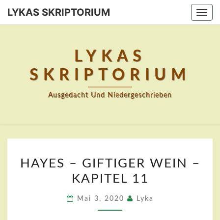
Skip
LYKAS SKRIPTORIUM
Togg
to
navi
content
LYKAS
SKRIPTORIUM
Ausgedacht Und Niedergeschrieben
HAYES
HAYES – GIFTIGER WEIN –
–
KAPITEL 11
GIFTIGER
WEIN
Mai 3, 2020
Lyka
–
KAPITEL