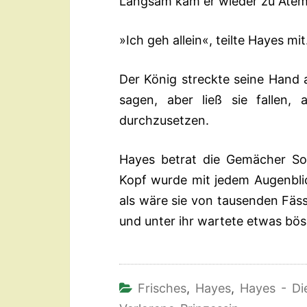
Langsam kam er wieder zu Atem
»Ich geh allein«, teilte Hayes mit
Der König streckte seine Hand 
sagen, aber ließ sie fallen, 
durchzusetzen.
Hayes betrat die Gemächer So
Kopf wurde mit jedem Augenblic
als wäre sie von tausenden Fäs
und unter ihr wartete etwas bösar
Frisches
,
Hayes
,
Hayes - Di