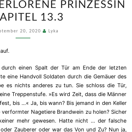
VERLORENE PRINZESSIN
–
DIE
APITEL 13.3
VERLORENE
PRINZESSIN
ptember 20, 2020
Lyka
–
KAPITEL
auf.
13.3
ie durch einen Spalt der Tür am Ende der letzten
rte eine Handvoll Soldaten durch die Gemäuer des
e es nichts anderes zu tun. Sie schloss die Tür,
 eine Treppenstufe. »Es wird Zeit, dass die Männer
 fest, bis …« Ja, bis wann? Bis jemand in den Keller
 verformter Nagetiere Brandwein zu holen? Sicher
keiner mehr gewesen. Hatte nicht … der falsche
… oder Zauberer oder war das Von und Zu? Nun ja,