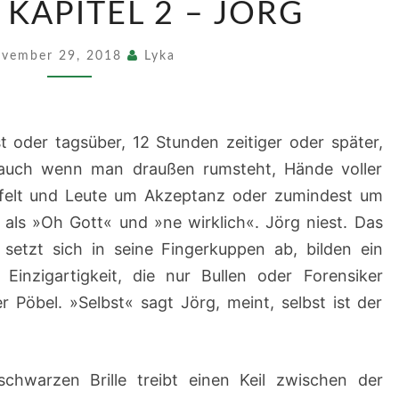
KAPITEL 2 – JÖRG
–
KAPITEL
vember 29, 2018
Lyka
2
–
JÖRG
t oder tagsüber, 12 Stunden zeitiger oder später,
, auch wenn man draußen rumsteht, Hände voller
aufelt und Leute um Akzeptanz oder zumindest um
 als »Oh Gott« und »ne wirklich«. Jörg niest. Das
n, setzt sich in seine Fingerkuppen ab, bilden ein
r Einzigartigkeit, die nur Bullen oder Forensiker
 Pöbel. »Selbst« sagt Jörg, meint, selbst ist der
chwarzen Brille treibt einen Keil zwischen der