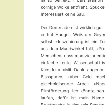
ist so perfekt…« Lars stampft
körnige Wolke entflieht, Spuck
Interessiert keine Sau.
Der Dönerladen ist wirklich gut
er hat Hunger. Weiß der Geyer
selbst. »Inszenierung ist ein T
aus dem Mundwinkel fällt, »Pr
Menschen, dass man zielorientie
einfache Leute. Wissenschaft is
Künstler.« »Mit Dank angenom
Bissspuren, »aber Geld ma
gleichbleibender Arbeit. »N
Filmförderung. Ich könnte nen
laufen, dafür ist mein Name
Brusttasche, in der sein Smartp