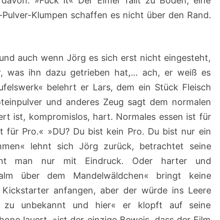
 davon. »Fuck it« Der Eimer fällt zu Boden, eine
e-Pulver-Klumpen schaffen es nicht über den Rand.
 und auch wenn Jörg es sich erst nicht eingesteht,
, was ihn dazu getrieben hat,… ach, er weiß es
eufelswerk« belehrt er Lars, dem ein Stück Fleisch
oteinpulver und anderes Zeug sagt dem normalen
rt ist, kompromislos, hart. Normales essen ist für
t für Pro.« »DU? Du bist kein Pro. Du bist nur ein
men« lehnt sich Jörg zurück, betrachtet seine
cht man nur mit Eindruck. Oder harter und
apalm über dem Mandelwäldchen« bringt keine
 Kickstarter anfangen, aber der würde ins Leere
 zu unbekannt und hier« er klopft auf seine
hone lauert, »ist der einzige Beweis, dass der Film