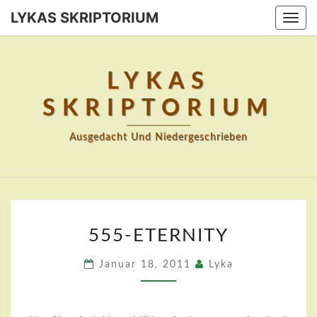
Skip
LYKAS SKRIPTORIUM
Togg
to
navi
content
LYKAS
SKRIPTORIUM
Ausgedacht Und Niedergeschrieben
555-
555-ETERNITY
ETERNITY
Januar 18, 2011
Lyka