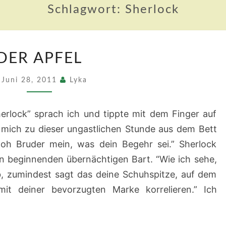
Schlagwort:
Sherlock
DER
DER APFEL
APFEL
Juni 28, 2011
Lyka
herlock” sprach ich und tippte mit dem Finger auf
t mich zu dieser ungastlichen Stunde aus dem Bett
, oh Bruder mein, was dein Begehr sei.” Sherlock
 den beginnenden übernächtigen Bart. “Wie ich sehe,
b, zumindest sagt das deine Schuhspitze, auf dem
mit deiner bevorzugten Marke korrelieren.” Ich