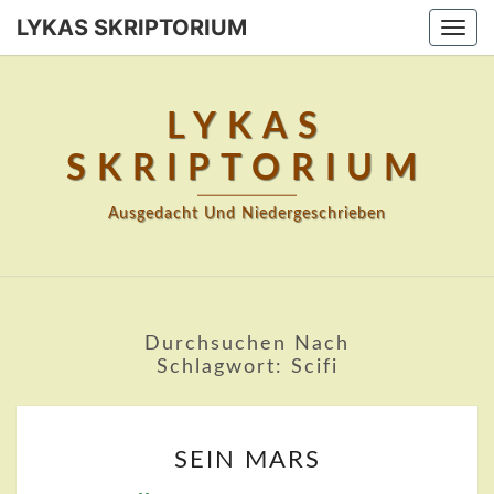
Skip
LYKAS SKRIPTORIUM
Togg
to
navi
content
LYKAS
SKRIPTORIUM
Ausgedacht Und Niedergeschrieben
Durchsuchen Nach
Schlagwort:
Scifi
SEIN
SEIN MARS
MARS