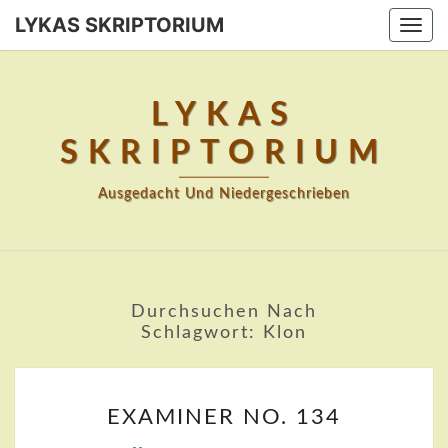
Skip
LYKAS SKRIPTORIUM
Togg
to
navi
content
LYKAS
SKRIPTORIUM
Ausgedacht Und Niedergeschrieben
Durchsuchen Nach
Schlagwort:
Klon
EXAMINER
EXAMINER NO. 134
NO.