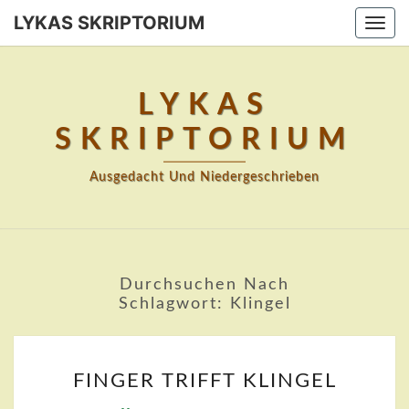
Skip
LYKAS SKRIPTORIUM
Togg
to
navi
content
LYKAS
SKRIPTORIUM
Ausgedacht Und Niedergeschrieben
Durchsuchen Nach
Schlagwort:
Klingel
FINGER
FINGER TRIFFT KLINGEL
TRIFFT