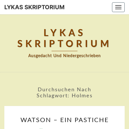
Skip
LYKAS SKRIPTORIUM
Togg
to
navi
content
LYKAS
SKRIPTORIUM
Ausgedacht Und Niedergeschrieben
Durchsuchen Nach
Schlagwort:
Holmes
WATSON
WATSON – EIN PASTICHE
–