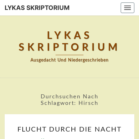
Skip
LYKAS SKRIPTORIUM
Togg
to
navi
content
LYKAS
SKRIPTORIUM
Ausgedacht Und Niedergeschrieben
Durchsuchen Nach
Schlagwort:
Hirsch
FLUCHT
FLUCHT DURCH DIE NACHT
DURCH