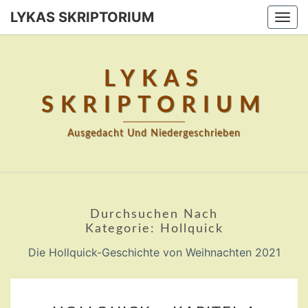
Skip
LYKAS SKRIPTORIUM
Togg
to
navi
content
LYKAS
SKRIPTORIUM
Ausgedacht Und Niedergeschrieben
Durchsuchen Nach
Kategorie:
Hollquick
Die Hollquick-Geschichte von Weihnachten 2021
HOLLQUICK