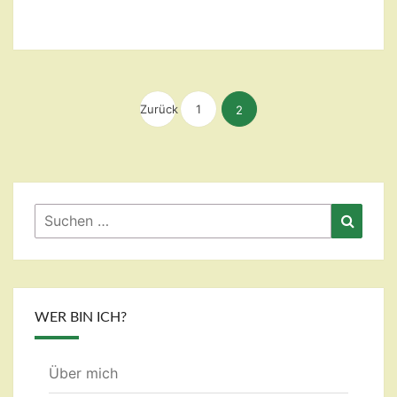
Seitennummerierung
Zurück
1
der
2
Beiträge
Suchen
Suche
nach:
WER BIN ICH?
Über mich