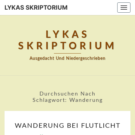
Skip
LYKAS SKRIPTORIUM
Togg
to
navi
content
LYKAS
SKRIPTORIUM
Ausgedacht Und Niedergeschrieben
Durchsuchen Nach
Schlagwort:
Wanderung
WANDERUNG
WANDERUNG BEI FLUTLICHT
BEI