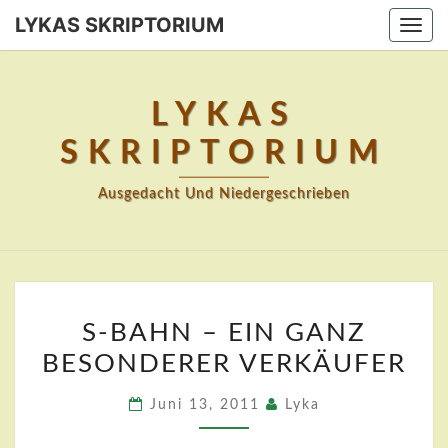
Skip
LYKAS SKRIPTORIUM
Togg
to
navi
content
LYKAS
SKRIPTORIUM
Ausgedacht Und Niedergeschrieben
S-
S-BAHN – EIN GANZ
BAHN
BESONDERER VERKÄUFER
–
EIN
Juni 13, 2011
Lyka
GANZ
BESONDERER