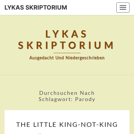
Skip
LYKAS SKRIPTORIUM
Togg
to
navi
content
LYKAS
SKRIPTORIUM
Ausgedacht Und Niedergeschrieben
Durchsuchen Nach
Schlagwort:
Parody
THE
THE LITTLE KING-NOT-KING
LITTLE